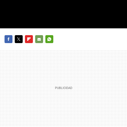
FACEBOOK
TWITTER
FLIPBOARD
E-
WHATSAPP
MAIL