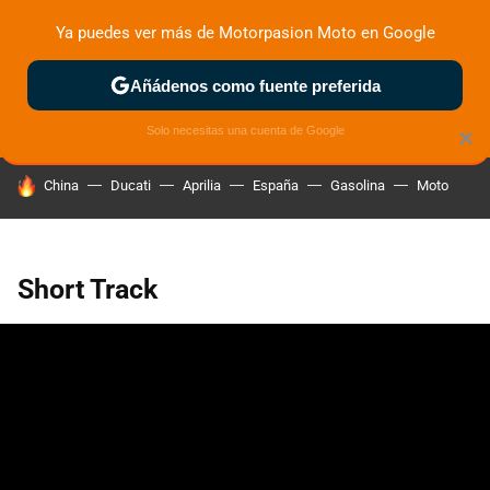
Ya puedes ver más de Motorpasion Moto en Google
ZONA DE PRUEBAS
DEPORTIVAS
MOTOS ELÉCTRICAS
Añádenos como fuente preferida
Solo necesitas una cuenta de Google
×
HOY SE HABLA DE
China
Ducati
Aprilia
España
Gasolina
Moto
Short Track