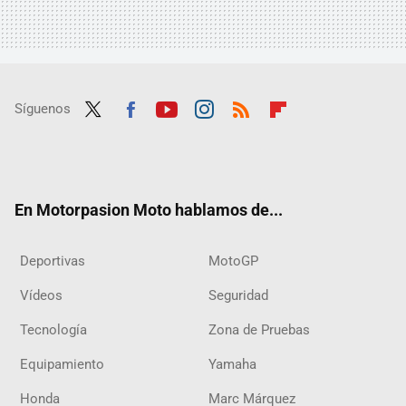
Síguenos
Twit
Fac
Yout
Inst
RSS
Flip
ter
ebo
ube
agra
boar
ok
m
d
En Motorpasion Moto hablamos de...
Deportivas
MotoGP
Vídeos
Seguridad
Tecnología
Zona de Pruebas
Equipamiento
Yamaha
Honda
Marc Márquez