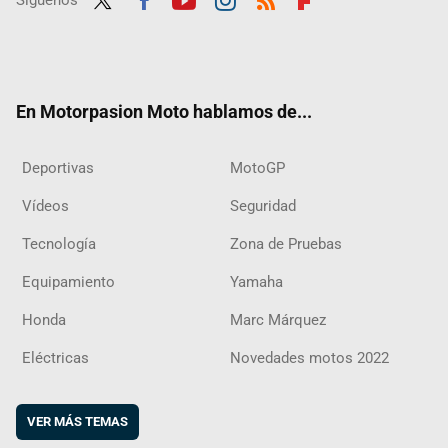
Síguenos
Twit
Fac
Yout
Inst
RSS
Flip
ter
ebo
ube
agra
boar
ok
m
d
En Motorpasion Moto hablamos de...
Deportivas
MotoGP
Vídeos
Seguridad
Tecnología
Zona de Pruebas
Equipamiento
Yamaha
Honda
Marc Márquez
Eléctricas
Novedades motos 2022
VER MÁS TEMAS