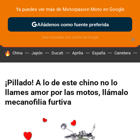
Ya puedes ver más de Motorpasion Moto en Google
ZONA DE PRUEBAS
DEPORTIVAS
MOTOS ELÉCTRICAS
Añádenos como fuente preferida
Solo necesitas una cuenta de Google
×
HOY SE HABLA DE
China
Japón
Ducati
Aprilia
España
Carretera
¡Pillado! A lo de este chino no lo
llames amor por las motos, llámalo
mecanofilia furtiva