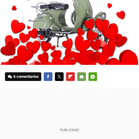
6 comentarios
FACEBOOK
TWITTER
FLIPBOARD
E-
WHATSAPP
MAIL