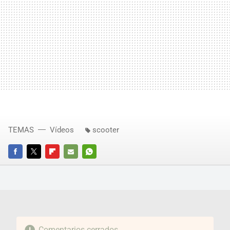
TEMAS
Vídeos
scooter
FACEBOOK
TWITTER
FLIPBOARD
E-
WHATSAPP
MAIL
Comentarios cerrados