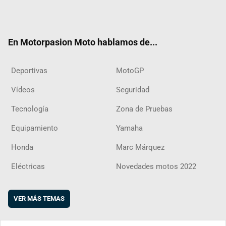
Twit
Fac
Yout
Inst
RSS
Flip
ter
ebo
ube
agra
boar
ok
m
d
En Motorpasion Moto hablamos de...
Deportivas
MotoGP
Vídeos
Seguridad
Tecnología
Zona de Pruebas
Equipamiento
Yamaha
Honda
Marc Márquez
Eléctricas
Novedades motos 2022
VER MÁS TEMAS