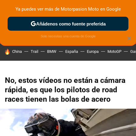
Ya puedes ver más de Motorpasion Moto en Google
MENÚ
NUEVO
Añádenos como fuente preferida
ZONA DE PRUEBAS
DEPORTIVAS
MOTOS ELÉCTRICAS
Solo necesitas una cuenta de Google
×
HOY SE HABLA DE
China
Trail
BMW
España
Europa
MotoGP
Gas
No, estos vídeos no están a cámara
rápida, es que los pilotos de road
races tienen las bolas de acero