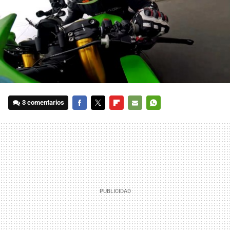
3 comentarios
FACEBOOK
TWITTER
FLIPBOARD
E-
WHATSAPP
MAIL