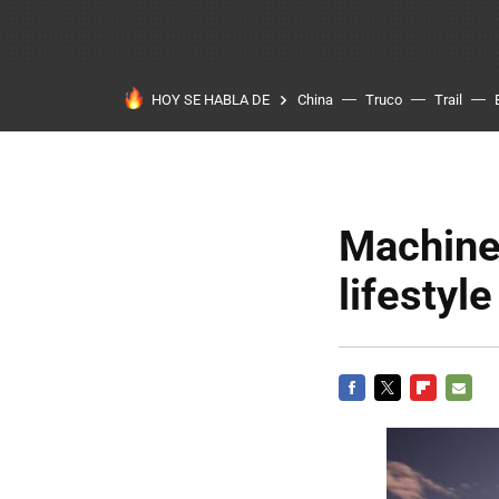
HOY SE HABLA DE
China
Truco
Trail
Machine
lifestyl
FACEBOOK
TWITTER
FLIPBOARD
E-
MAIL