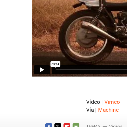
Vídeo |
Vimeo
Vía |
Machine
TEMAS
Vídeos