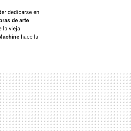
der dedicarse en
bras de arte
la vieja
 Machine
hace la