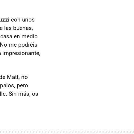
uzzi
con unos
e las buenas,
 casa en medio
. No me podréis
a impresionante,
de Matt, no
palos, pero
le. Sin más, os