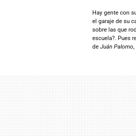
Hay gente con su
el garaje de su c
sobre las que ro
escuela?. Pues r
de
Juán Palomo
,