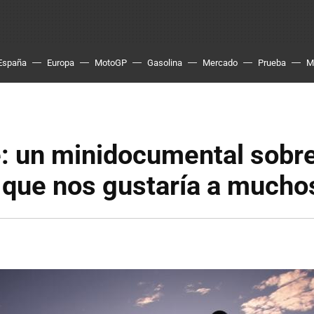
España
Europa
MotoGP
Gasolina
Mercado
Prueba
M
: un minidocumental sobre
e que nos gustaría a mucho