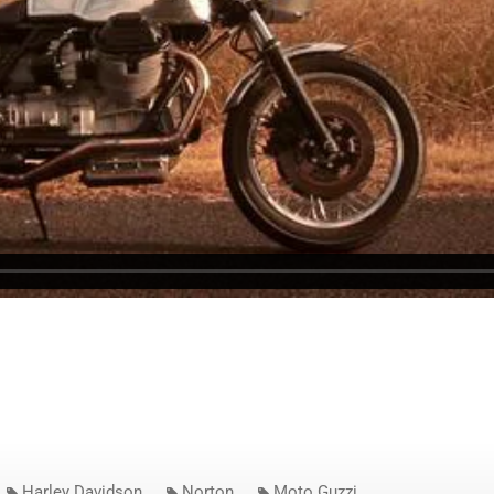
Harley Davidson
Norton
Moto Guzzi