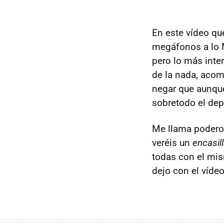
En este vídeo qu
megáfonos a lo
pero lo más inte
de la nada, acom
negar que aunque
sobretodo el dep
Me llama poderos
veréis un
encasil
todas con el mis
dejo con el víde