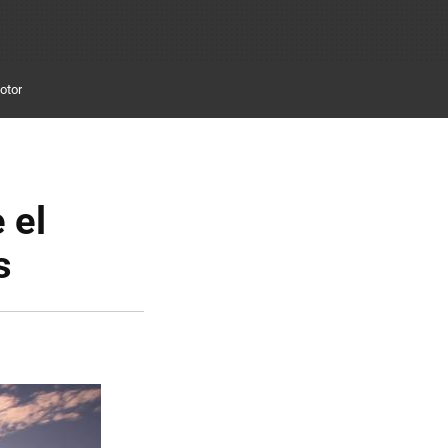
otor
 el
s