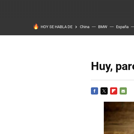
HOY SE HABLA DE
China
BMW
España
Huy, par
FACEBOOK
TWITTER
FLIPBOARD
E-
MAIL