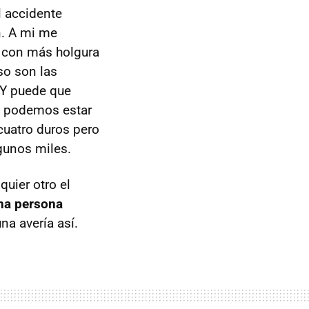
l accidente
n. A mi me
a con más holgura
so son las
. Y puede que
ue podemos estar
cuatro duros pero
lgunos miles.
quier otro el
una persona
a avería así.