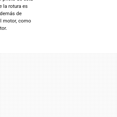
 la rotura es
además de
el motor, como
tor.