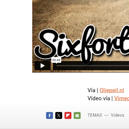
Vía |
Oliepeil.nl
Vídeo vía |
Vime
TEMAS
Vídeos
FACEBOOK
TWITTER
FLIPBOARD
E-