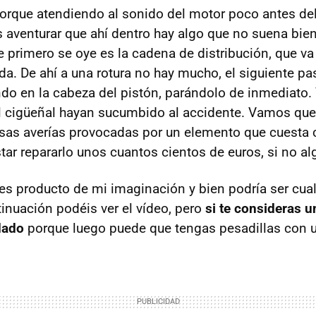
porque atendiendo al sonido del motor poco antes de
aventurar que ahí dentro hay algo que no suena bie
e primero se oye es la cadena de distribución, que v
a. De ahí a una rotura no hay mucho, el siguiente pa
ando en la cabeza del pistón, parándolo de inmediato
 el cigüeñal hayan sucumbido al accidente. Vamos q
esas averías provocadas por un elemento que cuesta 
star repararlo unos cuantos cientos de euros, si no a
es producto de mi imaginación y bien podría ser cual
inuación podéis ver el vídeo, pero
si te consideras 
dado
porque luego puede que tengas pesadillas con un