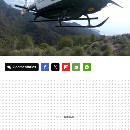
2 comentarios
FACEBOOK
TWITTER
FLIPBOARD
E-
WHATSAPP
MAIL