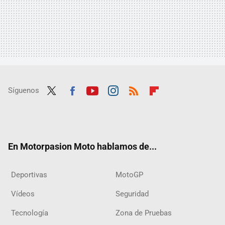
Síguenos
Twit
Fac
Yout
Inst
RSS
Flip
ter
ebo
ube
agra
boar
ok
m
d
En Motorpasion Moto hablamos de...
Deportivas
MotoGP
Vídeos
Seguridad
Tecnología
Zona de Pruebas