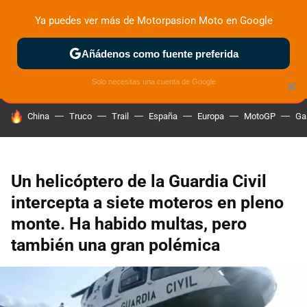
Ya puedes ver más de Motorpasion Moto en Google
ZONA DE PRUEBAS
DEPORTIVAS
MOTOS ELÉCTRICAS
Añádenos como fuente preferida
Solo necesitas una cuenta de Google
×
HOY SE HABLA DE
China
Truco
Trail
España
Europa
MotoGP
Ga
Un helicóptero de la Guardia Civil
intercepta a siete moteros en pleno
monte. Ha habido multas, pero
también una gran polémica