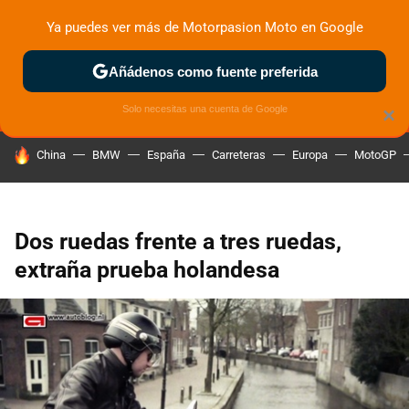
Ya puedes ver más de Motorpasion Moto en Google
MENÚ
NUEVO
Añádenos como fuente preferida
ZONA DE PRUEBAS
DEPORTIVAS
MOTOS ELÉCTRICAS
Solo necesitas una cuenta de Google
×
HOY SE HABLA DE
China
BMW
España
Carreteras
Europa
MotoGP
Dos ruedas frente a tres ruedas,
extraña prueba holandesa