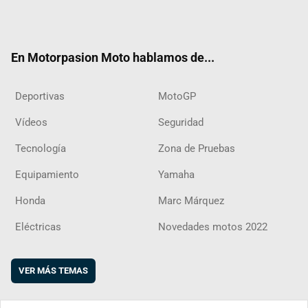
Twit
Fac
Yout
Inst
RSS
Flip
ter
ebo
ube
agra
boar
ok
m
d
En Motorpasion Moto hablamos de...
Deportivas
MotoGP
Vídeos
Seguridad
Tecnología
Zona de Pruebas
Equipamiento
Yamaha
Honda
Marc Márquez
Eléctricas
Novedades motos 2022
VER MÁS TEMAS