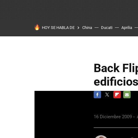
HOY SE HABLA DE
China
Ducati
Aprilia
Back Fli
edificio
FACEBOOK
TWITTER
FLIPBOARD
E-
MAIL
16 Diciembre 2009
A