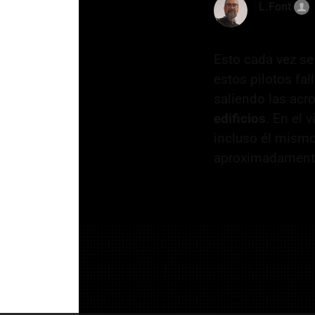
L.Font
Esto cada vez se
estos pilotos fa
saliendo las acro
edificios
. En el 
incluso él mismo
aproximadamente)