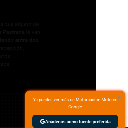
ía que alguno de
s Pastrana
le van
ltando entre dos
 recepción,
etros
taba.
×
Ya puedes ver más de Motorpasion Moto en
Google
Añádenos como fuente preferida