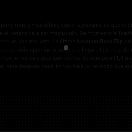
 pone más y más difícil, con el agravante de que el d
lle el tortazo va a ser mayúsculo. De momento a
Travi
bacias una tras otra. La última hacer
un Back Flip sa
vídeo podéis apreciar lo justo que llega a la rampa de
 nos lo marca y dice que menos de seis pies (1,8 m
 para después decir en voz baja lo nervioso que es