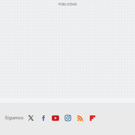
Síguenos
Twit
Fac
Yout
Inst
RSS
Flip