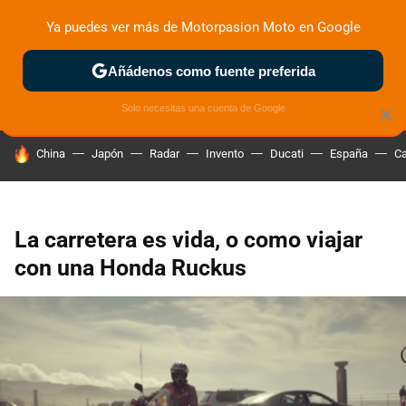
Ya puedes ver más de Motorpasion Moto en Google
ZONA DE PRUEBAS
DEPORTIVAS
MOTOS ELÉCTRICAS
Añádenos como fuente preferida
Solo necesitas una cuenta de Google
×
HOY SE HABLA DE
China
Japón
Radar
Invento
Ducati
España
Ca
La carretera es vida, o como viajar
con una Honda Ruckus