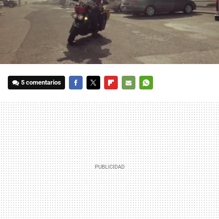
5 comentarios
FACEBOOK
TWITTER
FLIPBOARD
E-
WHATSAPP
MAIL