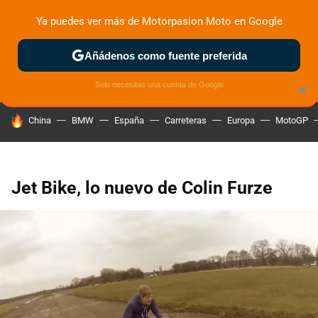
Ya puedes ver más de Motorpasion Moto en Google
ZONA DE PRUEBAS
DEPORTIVAS
MOTOS ELÉCTRICAS
Añádenos como fuente preferida
Solo necesitas una cuenta de Google
×
HOY SE HABLA DE
China
BMW
España
Carreteras
Europa
MotoGP
Jet Bike, lo nuevo de Colin Furze