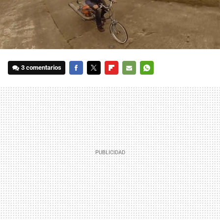
3 comentarios
FACEBOOK
TWITTER
FLIPBOARD
E-
WHATSAPP
MAIL