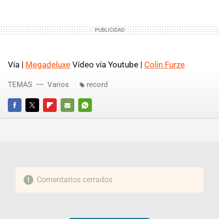
Vía |
Megadeluxe
Vídeo vía Youtube |
Colin Furze
TEMAS
Varios
record
FACEBOOK
TWITTER
FLIPBOARD
E-
WHATSAPP
MAIL
Comentarios cerrados