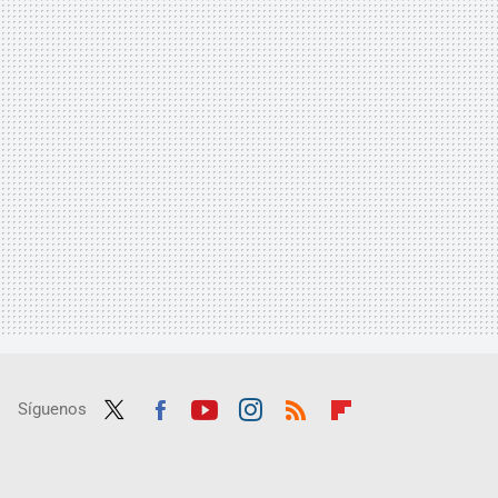
Síguenos
Twit
Fac
Yout
Inst
RSS
Flip
ter
ebo
ube
agra
boar