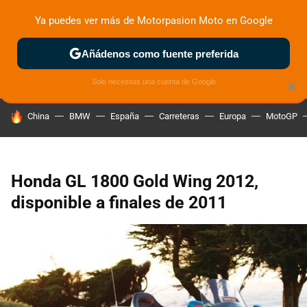
Ya puedes ver más de Motorpasion Moto en Google
ZONA DE PRUEBAS
DEPORTIVAS
MOTOS ELÉCTRICAS
Añádenos como fuente preferida
Solo necesitas una cuenta de Google
×
HOY SE HABLA DE
China
BMW
España
Carreteras
Europa
MotoGP
Honda GL 1800 Gold Wing 2012,
disponible a finales de 2011