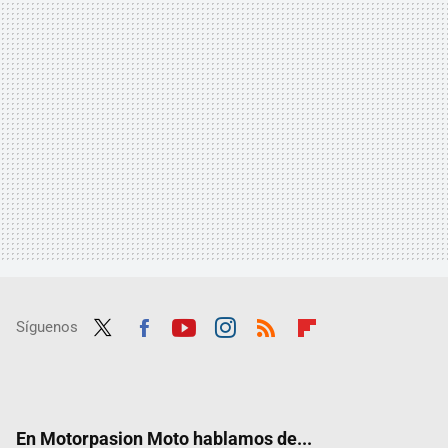
Síguenos
Twit
Fac
Yout
Inst
RSS
Flip
ter
ebo
ube
agra
boar
ok
m
d
En Motorpasion Moto hablamos de...