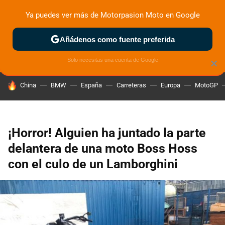
Ya puedes ver más de Motorpasion Moto en Google
ZONA DE PRUEBAS
DEPORTIVAS
MOTOS ELÉCTRICAS
Añádenos como fuente preferida
Solo necesitas una cuenta de Google
×
HOY SE HABLA DE
China
BMW
España
Carreteras
Europa
MotoGP
¡Horror! Alguien ha juntado la parte
delantera de una moto Boss Hoss
con el culo de un Lamborghini