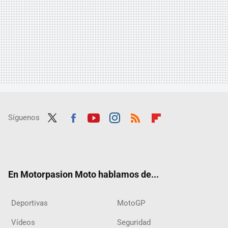
Síguenos
Twit
Fac
Yout
Inst
RSS
Flip
ter
ebo
ube
agra
boar
ok
m
d
En Motorpasion Moto hablamos de...
Deportivas
MotoGP
Vídeos
Seguridad