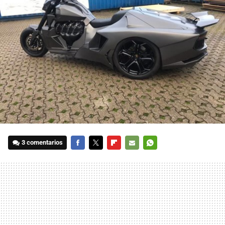
3 comentarios
FACEBOOK
TWITTER
FLIPBOARD
E-
WHATSAPP
MAIL