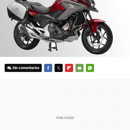
Sin comentarios
FACEBOOK
TWITTER
FLIPBOARD
E-
WHATSAPP
MAIL