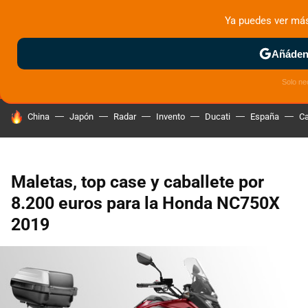
Ya puedes ver má
MENÚ
NUEVO
Añádeno
ZONA DE PRUEBAS
DEPORTIVAS
MOTOS ELÉCTRICAS
Solo ne
HOY SE HABLA DE
China
Japón
Radar
Invento
Ducati
España
Ca
Maletas, top case y caballete por
8.200 euros para la Honda NC750X
2019