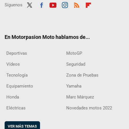
Síguenos
Twit
Fac
Yout
Inst
RSS
Flip
ter
ebo
ube
agra
boar
ok
m
d
En Motorpasion Moto hablamos de...
Deportivas
MotoGP
Vídeos
Seguridad
Tecnología
Zona de Pruebas
Equipamiento
Yamaha
Honda
Marc Márquez
Eléctricas
Novedades motos 2022
VER MÁS TEMAS