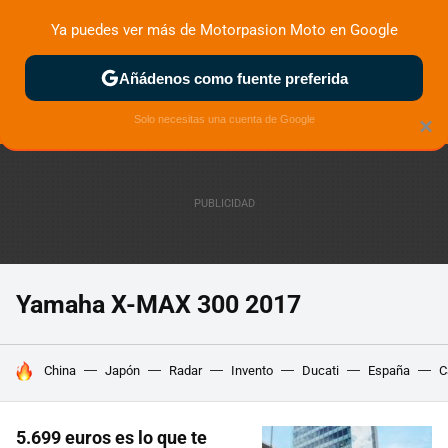
Ya puedes ver más de Motorpasion Moto en Google
ZONA DE PRUEBAS
DEPORTIVAS
MOTOS ELÉCTRICAS
Añádenos como fuente preferida
Solo necesitas una cuenta de Google
×
Yamaha X-MAX 300 2017
HOY SE HABLA DE
China
Japón
Radar
Invento
Ducati
España
C
5.699 euros es lo que te