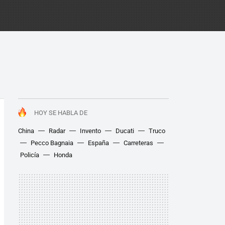
HOY SE HABLA DE
China
Radar
Invento
Ducati
Truco
Pecco Bagnaia
España
Carreteras
Policía
Honda