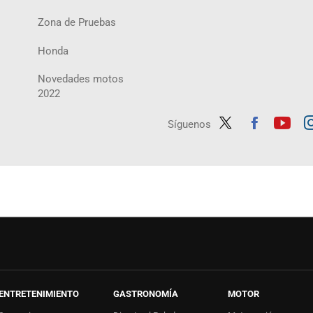
Zona de Pruebas
Honda
Novedades motos
2022
Síguenos
Twit
Fac
Yout
In
ter
ebo
ube
ag
ok
ENTRETENIMIENTO
GASTRONOMÍA
MOTOR