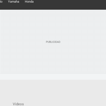
to
Yamaha
Honda
Vídeos