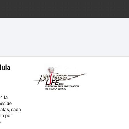
dula
4 la
nes de
 alas, cada
mo por
»