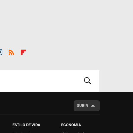
st
RSS
Flip
ra
boar
m
d
BUSCAR
SUBIR
ESTILO DE VIDA
ECONOMÍA