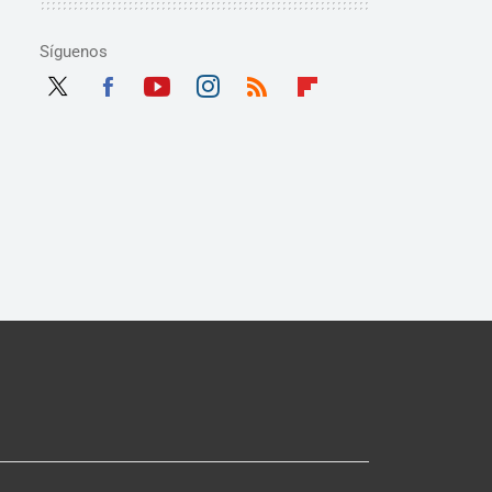
Síguenos
Twit
Fac
Yout
Inst
RSS
Flip
ter
ebo
ube
agra
boar
ok
m
d