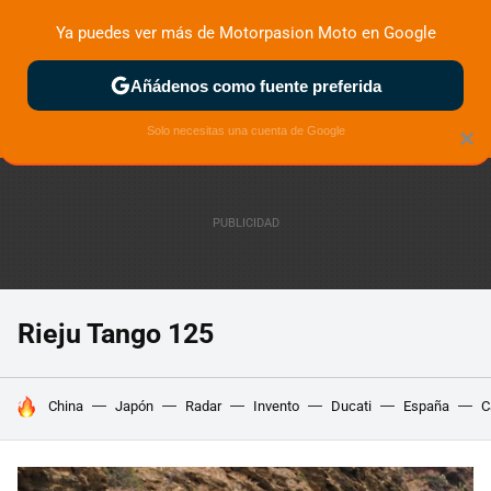
Ya puedes ver más de Motorpasion Moto en Google
ZONA DE PRUEBAS
DEPORTIVAS
MOTOS ELÉCTRICAS
Añádenos como fuente preferida
Solo necesitas una cuenta de Google
×
Rieju Tango 125
HOY SE HABLA DE
China
Japón
Radar
Invento
Ducati
España
C