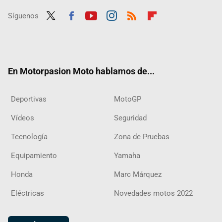
Síguenos
Twit
Fac
Yout
Inst
RSS
Flip
ter
ebo
ube
agra
boar
ok
m
d
En Motorpasion Moto hablamos de...
Deportivas
MotoGP
Vídeos
Seguridad
Tecnología
Zona de Pruebas
Equipamiento
Yamaha
Honda
Marc Márquez
Eléctricas
Novedades motos 2022