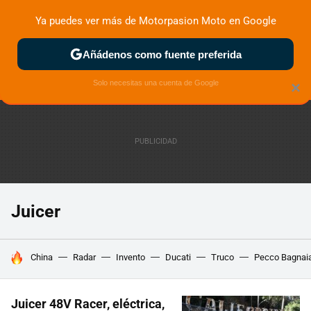
Ya puedes ver más de Motorpasion Moto en Google
ZONA DE PRUEBAS
DEPORTIVAS
MOTOS ELÉCTRICAS
Añádenos como fuente preferida
Solo necesitas una cuenta de Google
×
Juicer
HOY SE HABLA DE
China
Radar
Invento
Ducati
Truco
Pecco Bagnai
Juicer 48V Racer, eléctrica,