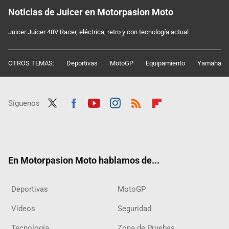
Noticias de Juicer en Motorpasion Moto
Juicer:Juicer 48V Racer, eléctrica, retro y con tecnología actual
OTROS TEMAS:
Deportivas
MotoGP
Equipamiento
Yamaha
Síguenos
Twit
Fac
Yout
Inst
RSS
Flip
ter
ebo
ube
agra
boar
ok
m
d
En Motorpasion Moto hablamos de...
Deportivas
MotoGP
Vídeos
Seguridad
Tecnología
Zona de Pruebas