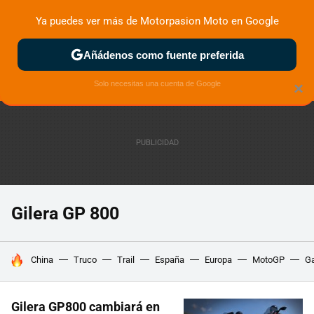
Ya puedes ver más de Motorpasion Moto en Google
ZONA DE PRUEBAS
DEPORTIVAS
MOTOS ELÉCTRICAS
Añádenos como fuente preferida
Solo necesitas una cuenta de Google
×
Gilera GP 800
HOY SE HABLA DE
China
Truco
Trail
España
Europa
MotoGP
Ga
Gilera GP800 cambiará en