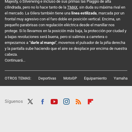
Majesty, o Silverwing e incluso de sus primas las Piaggio de alta
cilindrada, pero no lo hace tanto de la
TMAX
, sin duda su máxima rival en
el mercado. La Gilera también tiene una
línea estilizada
, marcada por un
frontal muy agresivo con el faro doble en posición vertical. Encima, un
pequeño parabrisas con regulación eléctrica desde el manillar nos
protege. Si lo llevamos en la posición más baja, la protección por ciudad y
a bajas revoluciones será buena, pero si salimos a carretera o
empezamos a
“darle al mango”
, movemos el pulsador de la piña derecha
y la pantalla sube haciendo que el aire se desplace por encima de nuestra
cabeza.
Continuará...
OTROS TEMAS:
Deportivas
MotoGP
Equipamiento
Yamaha
Síguenos
Twit
Fac
Yout
Inst
RSS
Flip
ter
ebo
ube
agra
boar
ok
m
d