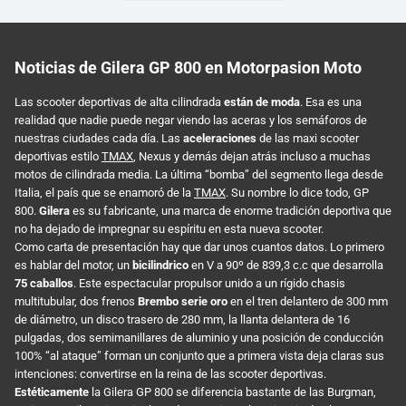
Noticias de Gilera GP 800 en Motorpasion Moto
Las scooter deportivas de alta cilindrada
están de moda
. Esa es una
realidad que nadie puede negar viendo las aceras y los semáforos de
nuestras ciudades cada día. Las
aceleraciones
de las maxi scooter
deportivas estilo
TMAX
, Nexus y demás dejan atrás incluso a muchas
motos de cilindrada media. La última “bomba” del segmento llega desde
Italia, el país que se enamoró de la
TMAX
. Su nombre lo dice todo, GP
800.
Gilera
es su fabricante, una marca de enorme tradición deportiva que
no ha dejado de impregnar su espíritu en esta nueva scooter.
Como carta de presentación hay que dar unos cuantos datos. Lo primero
es hablar del motor, un
bicilindrico
en V a 90º de 839,3 c.c que desarrolla
75 caballos
. Este espectacular propulsor unido a un rígido chasis
multitubular, dos frenos
Brembo serie oro
en el tren delantero de 300 mm
de diámetro, un disco trasero de 280 mm, la llanta delantera de 16
pulgadas, dos semimanillares de aluminio y una posición de conducción
100% “al ataque” forman un conjunto que a primera vista deja claras sus
intenciones: convertirse en la reina de las scooter deportivas.
Estéticamente
la Gilera GP 800 se diferencia bastante de las Burgman,