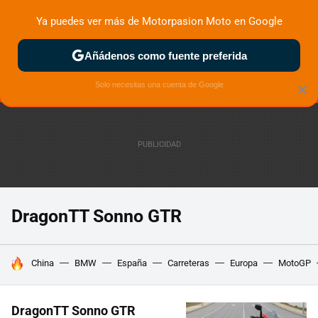
Ya puedes ver más de Motorpasion Moto en Google
MENÚ
NUEVO
Añádenos como fuente preferida
ZONA DE PRUEBAS
DEPORTIVAS
MOTOS ELÉCTRICAS
Solo necesitas una cuenta de Google
×
DragonTT Sonno GTR
HOY SE HABLA DE
China
BMW
España
Carreteras
Europa
MotoGP
DragonTT Sonno GTR