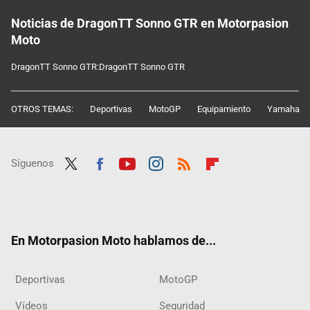
Noticias de DragonTT Sonno GTR en Motorpasion
Moto
DragonTT Sonno GTR:DragonTT Sonno GTR
OTROS TEMAS:
Deportivas
MotoGP
Equipamiento
Yamaha
Síguenos
Twit
Fac
Yout
Inst
RSS
Flip
ter
ebo
ube
agra
boar
ok
m
d
En Motorpasion Moto hablamos de...
Deportivas
MotoGP
Vídeos
Seguridad