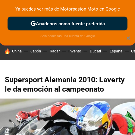
Ya puedes ver más de Motorpasion Moto en Google
ZONA DE PRUEBAS
DEPORTIVAS
MOTOS ELÉCTRICAS
Añádenos como fuente preferida
Solo necesitas una cuenta de Google
×
HOY SE HABLA DE
China
Japón
Radar
Invento
Ducati
España
Ca
Supersport Alemania 2010: Laverty
le da emoción al campeonato