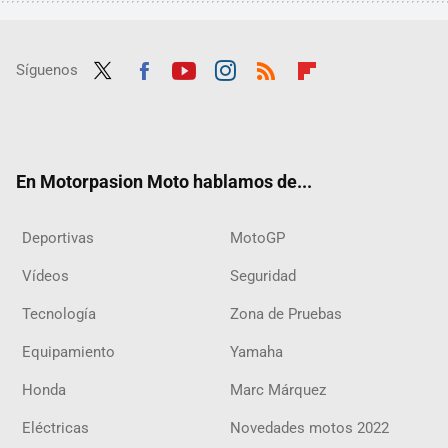
Síguenos
Twit
Fac
Yout
Inst
RSS
Flip
ter
ebo
ube
agra
boar
ok
m
d
En Motorpasion Moto hablamos de...
Deportivas
MotoGP
Vídeos
Seguridad
Tecnología
Zona de Pruebas
Equipamiento
Yamaha
Honda
Marc Márquez
Eléctricas
Novedades motos 2022