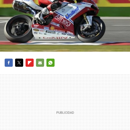
FACEBOOK
TWITTER
FLIPBOARD
E-
WHATSAPP
MAIL