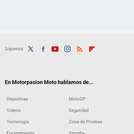
Síguenos
Twit
Fac
Yout
Inst
RSS
Flip
ter
ebo
ube
agra
boar
ok
m
d
En Motorpasion Moto hablamos de...
Deportivas
MotoGP
Vídeos
Seguridad
Tecnología
Zona de Pruebas
Equipamiento
Yamaha