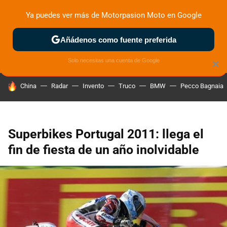
Ya puedes ver más de Motorpasion Moto en Google
ZONA DE PRUEBAS
DEPORTIVAS
MOTOS ELÉCTRICAS
Añádenos como fuente preferida
Solo necesitas una cuenta de Google
×
HOY SE HABLA DE
China
Radar
Invento
Truco
BMW
Pecco Bagnaia
Superbikes Portugal 2011: llega el
fin de fiesta de un año inolvidable