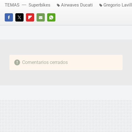
TEMAS
Superbikes
Airwaves Ducati
Gregorio Lavil
FACEBOOK
TWITTER
FLIPBOARD
E-
WHATSAPP
MAIL
Comentarios cerrados