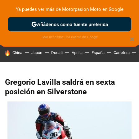
Ya puedes ver más de Motorpasion Moto en Google
ZONA DE PRUEBAS
DEPORTIVAS
MOTOS ELÉCTRICAS
Añádenos como fuente preferida
Solo necesitas una cuenta de Google
×
HOY SE HABLA DE
China
Japón
Ducati
Aprilia
España
Carretera
Gregorio Lavilla saldrá en sexta
posición en Silverstone