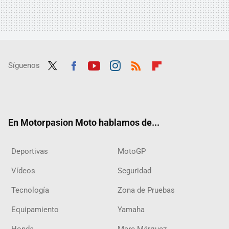
Síguenos
Twit
Fac
Yout
Inst
RSS
Flip
ter
ebo
ube
agra
boar
ok
m
d
En Motorpasion Moto hablamos de...
Deportivas
MotoGP
Vídeos
Seguridad
Tecnología
Zona de Pruebas
Equipamiento
Yamaha