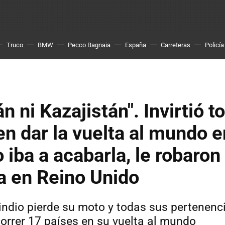
Truco
BMW
Pecco Bagnaia
España
Carreteras
Policía
án ni Kazajistán". Invirtió t
en dar la vuelta al mundo 
 iba a acabarla, le robaron 
a en Reino Unido
indio pierde su moto y todas sus pertenenc
correr 17 países en su vuelta al mundo