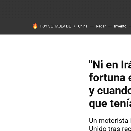
HOY SE HABLA DE
China
Radar
Invento
"Ni en Ir
fortuna 
y cuando
que tení
Un motorista 
Unido tras re