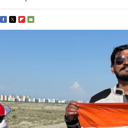
FACEBOOK
TWITTER
FLIPBOARD
E-
MAIL