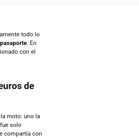
camente todo lo
 pasaporte
. En
sionado con el
euros de
 la moto: uno la
 fue solo
ue compartía con