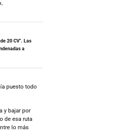
k.
 de 20 CV". Las
ondenadas a
ía puesto todo
 y bajar por
o de esa ruta
entre lo más