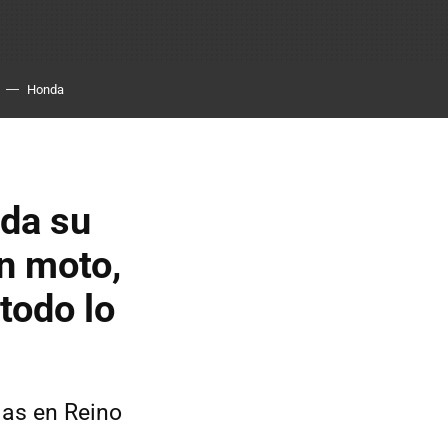
Honda
oda su
en moto,
todo lo
ias en Reino