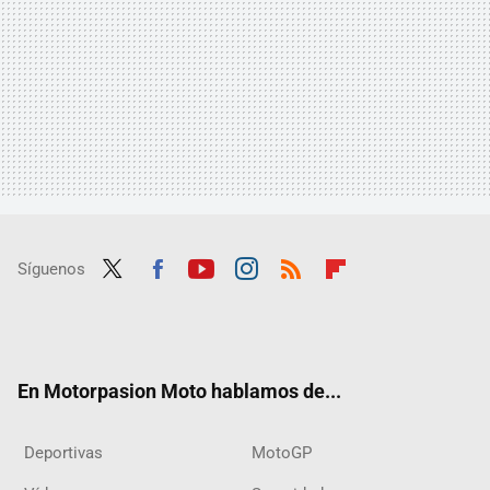
Síguenos
Twit
Fac
Yout
Inst
RSS
Flip
ter
ebo
ube
agra
boar
ok
m
d
En Motorpasion Moto hablamos de...
Deportivas
MotoGP