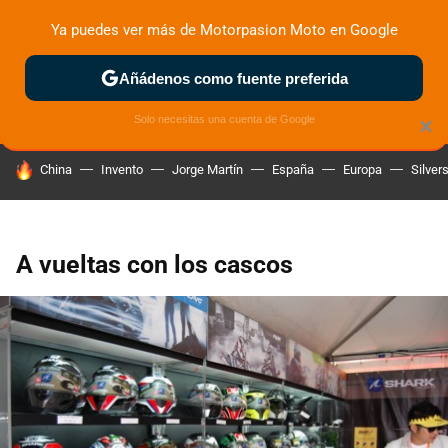
Ya puedes ver más de Motorpasion Moto en Google
ZONA DE PRUEBAS
DEPORTIVAS
MOTOS ELÉCTRICAS
Añádenos como fuente preferida
Solo necesitas una cuenta de Google
×
HOY SE HABLA DE
China
Invento
Jorge Martín
España
Europa
Silver
A vueltas con los cascos