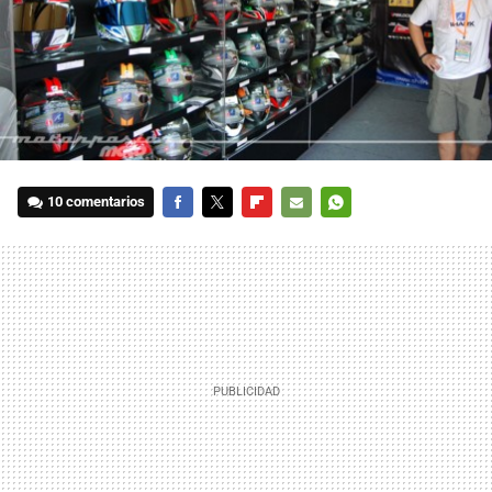
10 comentarios
FACEBOOK
TWITTER
FLIPBOARD
E-
WHATSAPP
MAIL