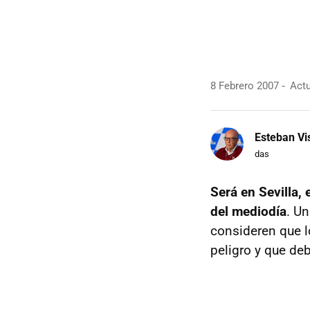
8 Febrero 2007
Actu
Esteban Vi
das
Será en Sevilla, 
del mediodía
. U
consideren que l
peligro y que de