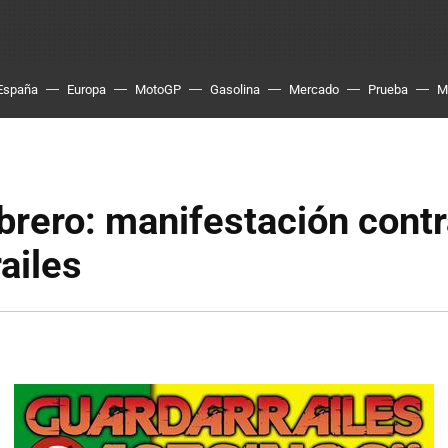
España
Europa
MotoGP
Gasolina
Mercado
Prueba
M
brero: manifestación contr
ailes