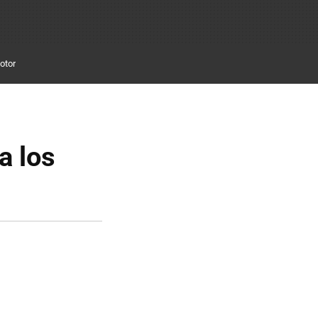
otor
a los