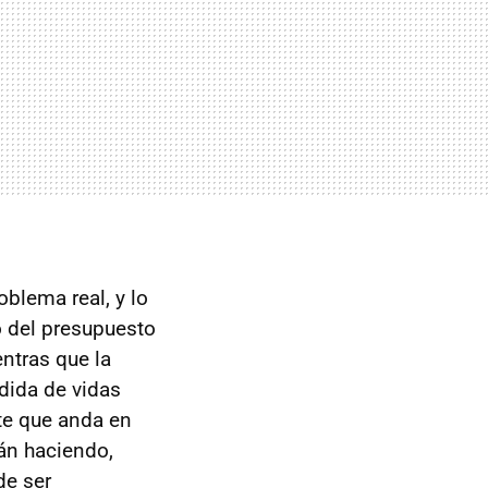
oblema real, y lo
o del presupuesto
ntras que la
dida de vidas
nte que anda en
án haciendo,
de ser