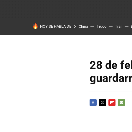
HOY SE HABLA DE
China
Truco
Trail
28 de fe
guardarr
FACEBOOK
TWITTER
FLIPBOARD
E-
MAIL