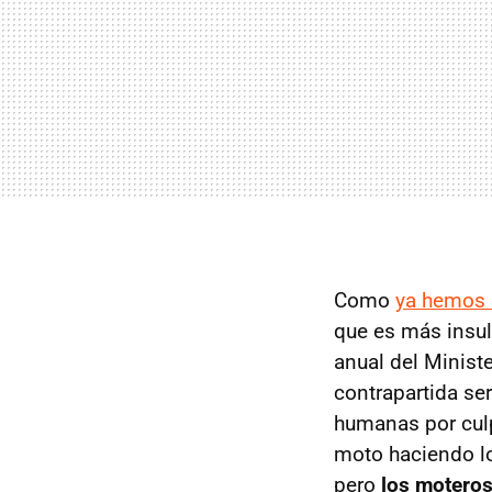
Como
ya hemos 
que es más insul
anual del Minist
contrapartida se
humanas por culp
moto haciendo lo
pero
los motero