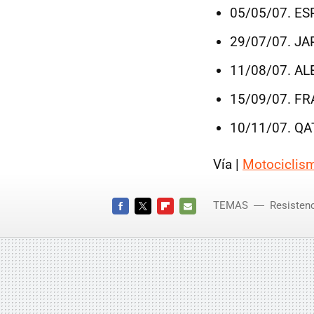
05/05/07. ESP
29/07/07. JAP
11/08/07. AL
15/09/07. FRA
10/11/07. QAT
Vía |
Motociclis
TEMAS
Resisten
FACEBOOK
TWITTER
FLIPBOARD
E-
MAIL