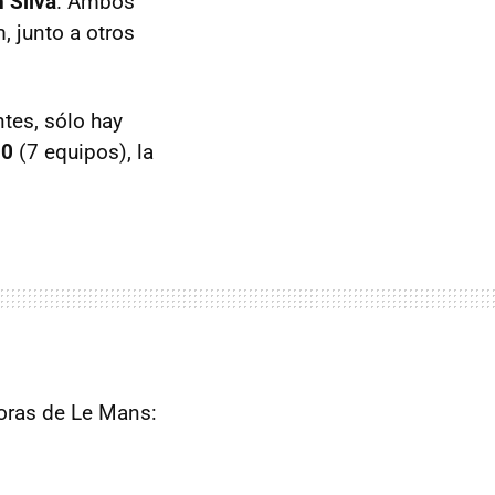
n Silva
. Ambos
, junto a otros
tes, sólo hay
00
(7 equipos), la
Horas de Le Mans: