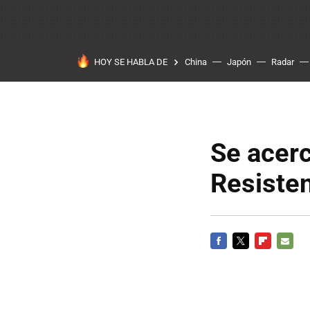
HOY SE HABLA DE
China
Japón
Radar
Se acerc
Resiste
FACEBOOK
TWITTER
FLIPBOARD
E-
MAIL