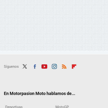
Síguenos
Twit
Fac
Yout
Inst
RSS
Flip
ter
ebo
ube
agra
boar
ok
m
d
En Motorpasion Moto hablamos de...
Deportivas
MotoGP