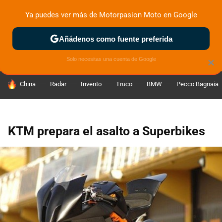
Ya puedes ver más de Motorpasion Moto en Google
ZONA DE PRUEBAS
DEPORTIVAS
MOTOS ELÉCTRICAS
Añádenos como fuente preferida
Solo necesitas una cuenta de Google
×
HOY SE HABLA DE
China
Radar
Invento
Truco
BMW
Pecco Bagnaia
KTM prepara el asalto a Superbikes