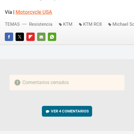
Vía |
Motorcycle USA
TEMAS
Resistencia
KTM
KTM RC8
Michael S
FACEBOOK
TWITTER
FLIPBOARD
E-
WHATSAPP
MAIL
Comentarios cerrados
VER
4 COMENTARIOS