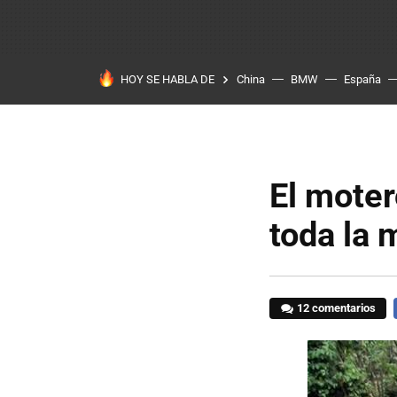
HOY SE HABLA DE
China
BMW
España
El moter
toda la m
12 comentarios