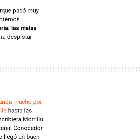
orque pasó muy
lantemos
oria: las malas
ra despistar
anda mucho por
lle
hasta las
cribiera Morrillu
venir. Conocedor
e llegó un buen