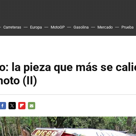
Carreteras
Europa
MotoGP
Gasolina
Mercado
Prueba
o: la pieza que más se cal
oto (II)
FACEBOOK
TWITTER
FLIPBOARD
E-
MAIL