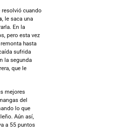
e resolvió cuando
s
, le saca una
rla. En la
s, pero esta vez
remonta hasta
caída sufrida
on la segunda
rera, que le
os mejores
 mangas del
nando lo que
leño. Aún así,
ya a 55 puntos