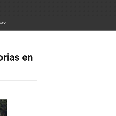
otor
orias en