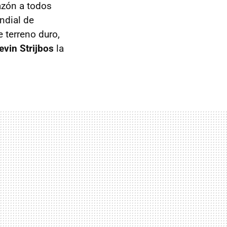
azón a todos
ndial de
 terreno duro,
evin Strijbos
la