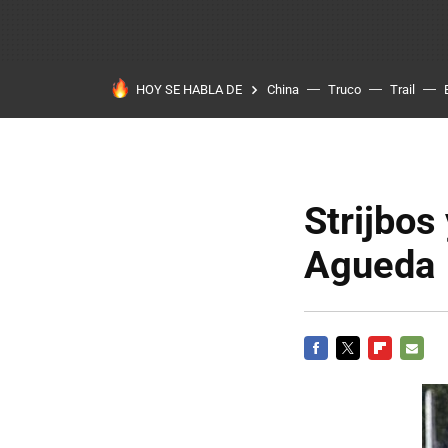
HOY SE HABLA DE
China
Truco
Trail
Strijbos
Agueda
FACEBOOK
TWITTER
FLIPBOARD
E-
MAIL