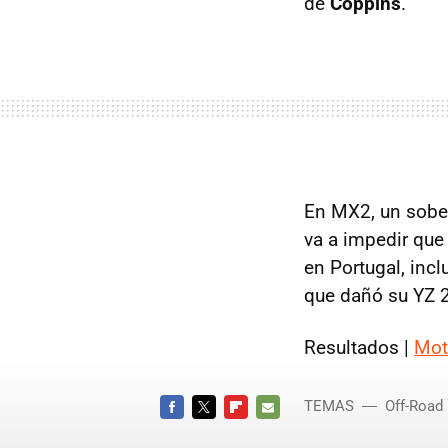
de
Coppins
.
En MX2, un sobe
va a impedir qu
en Portugal, inc
que dañó su YZ 2
Resultados |
Mot
TEMAS
Off-Road
FACEBOOK
TWITTER
FLIPBOARD
E-