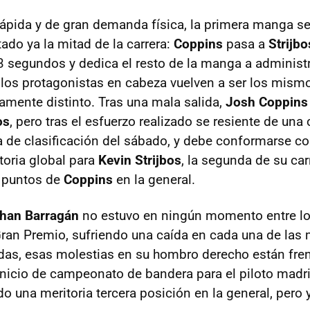
rápida y de gran demanda física, la primera manga s
ado ya la mitad de la carrera:
Coppins
pasa a
Strijbo
3 segundos y dedica el resto de la manga a administra
 los protagonistas en cabeza vuelven a ser los mismo
ramente distinto. Tras una mala salida,
Josh Coppins
os
, pero tras el esfuerzo realizado se resiente de una 
 de clasificación del sábado, y debe conformarse c
ctoria global para
Kevin Strijbos
, la segunda de su car
9 puntos de
Coppins
en la general.
han Barragán
no estuvo en ningún momento entre l
Gran Premio, sufriendo una caída en cada una de las
das, esas molestias en su hombro derecho están fre
inicio de campeonato de bandera para el piloto madri
o una meritoria tercera posición en la general, pero 