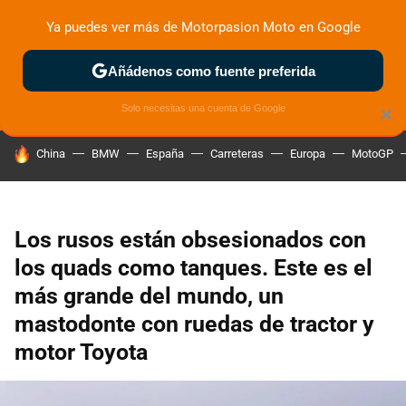
Ya puedes ver más de Motorpasion Moto en Google
ZONA DE PRUEBAS
DEPORTIVAS
MOTOS ELÉCTRICAS
Añádenos como fuente preferida
Solo necesitas una cuenta de Google
×
HOY SE HABLA DE
China
BMW
España
Carreteras
Europa
MotoGP
Los rusos están obsesionados con
los quads como tanques. Este es el
más grande del mundo, un
mastodonte con ruedas de tractor y
motor Toyota