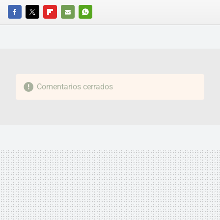
FACEBOOK
TWITTER
FLIPBOARD
E-
WHATSAPP
MAIL
Comentarios cerrados