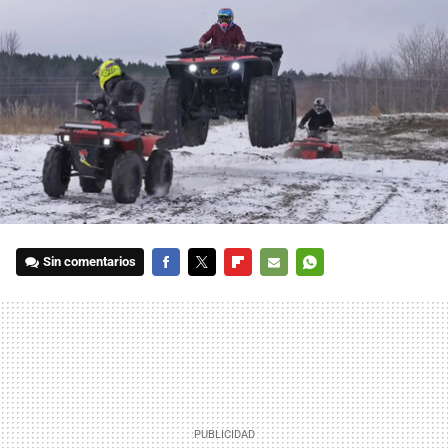
Sin comentarios
FACEBOOK
TWITTER
FLIPBOARD
E-
WHATSAPP
MAIL