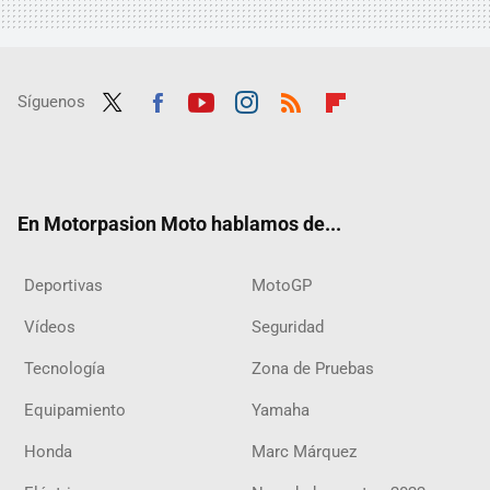
Síguenos
Twit
Fac
Yout
Inst
RSS
Flip
ter
ebo
ube
agra
boar
ok
m
d
En Motorpasion Moto hablamos de...
Deportivas
MotoGP
Vídeos
Seguridad
Tecnología
Zona de Pruebas
Equipamiento
Yamaha
Honda
Marc Márquez