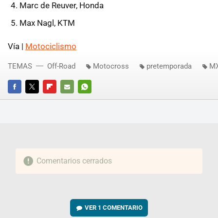
Marc de Reuver, Honda
Max Nagl, KTM
Vía |
Motociclismo
TEMAS
Off-Road
Motocross
pretemporada
M
FACEBOOK
TWITTER
FLIPBOARD
E-
WHATSAPP
MAIL
Comentarios cerrados
VER
1 COMENTARIO