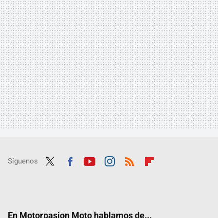
Síguenos
Twit
Fac
Yout
Inst
RSS
Flip
ter
ebo
ube
agra
boar
ok
m
d
En Motorpasion Moto hablamos de...