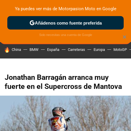
Ya puedes ver más de Motorpasion Moto en Google
ZONA DE PRUEBAS
DEPORTIVAS
MOTOS ELÉCTRICAS
Añádenos como fuente preferida
Solo necesitas una cuenta de Google
×
HOY SE HABLA DE
China
BMW
España
Carreteras
Europa
MotoGP
Jonathan Barragán arranca muy
fuerte en el Supercross de Mantova