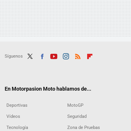
Síguenos
Twit
Fac
Yout
Inst
RSS
Flip
ter
ebo
ube
agra
boar
ok
m
d
En Motorpasion Moto hablamos de...
Deportivas
MotoGP
Vídeos
Seguridad
Tecnología
Zona de Pruebas