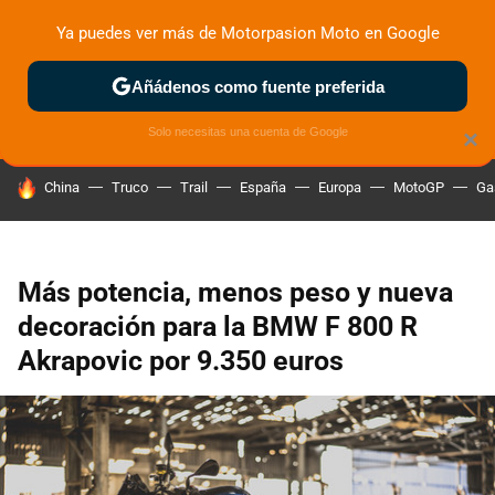
Ya puedes ver más de Motorpasion Moto en Google
ZONA DE PRUEBAS
DEPORTIVAS
MOTOS ELÉCTRICAS
Añádenos como fuente preferida
Solo necesitas una cuenta de Google
×
HOY SE HABLA DE
China
Truco
Trail
España
Europa
MotoGP
Ga
Más potencia, menos peso y nueva
decoración para la BMW F 800 R
Akrapovic por 9.350 euros