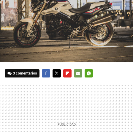
3 comentarios
FACEBOOK
TWITTER
FLIPBOARD
E-
WHATSAPP
MAIL