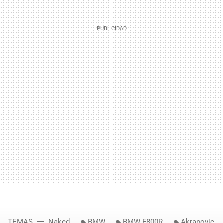
TEMAS
Naked
BMW
BMW F800R
Akrapovic