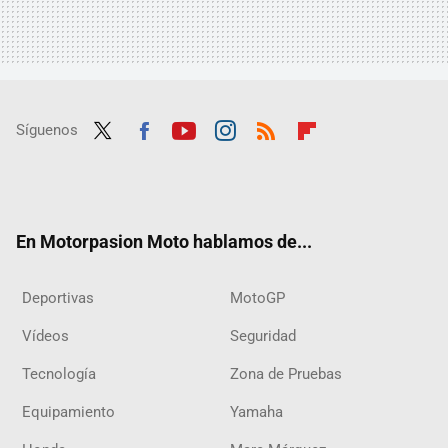
Síguenos
Twit
Fac
Yout
Inst
RSS
Flip
ter
ebo
ube
agra
boar
ok
m
d
En Motorpasion Moto hablamos de...
Deportivas
MotoGP
Vídeos
Seguridad
Tecnología
Zona de Pruebas
Equipamiento
Yamaha