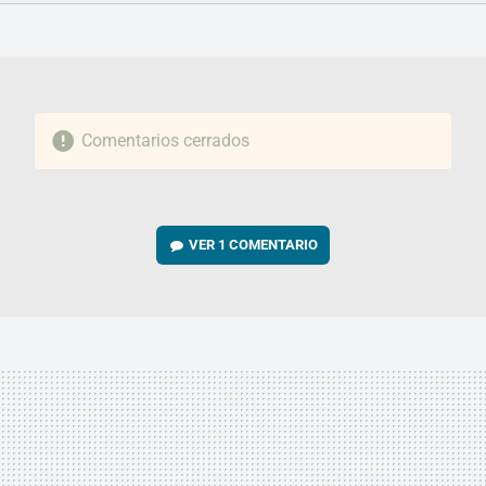
FACEBOOK
TWITTER
FLIPBOARD
E-
WHATSAPP
MAIL
Comentarios cerrados
VER
1 COMENTARIO