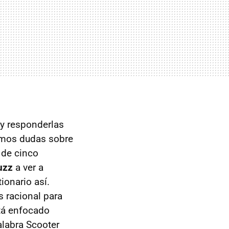
 y responderlas
gamos dudas sobre
 de cinco
uzz
a ver a
ionario así.
 racional para
stá enfocado
alabra Scooter