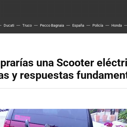
Ducati
Truco
Pecco Bagnaia
España
Policía
Honda
rarías una Scooter eléctr
as y respuestas fundamen