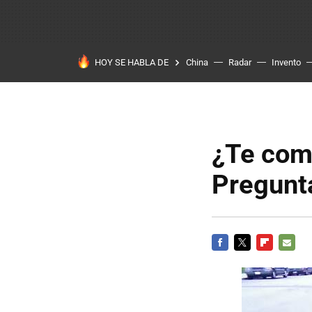
HOY SE HABLA DE
China
Radar
Invento
¿Te comp
Pregunt
FACEBOOK
TWITTER
FLIPBOARD
E-
MAIL