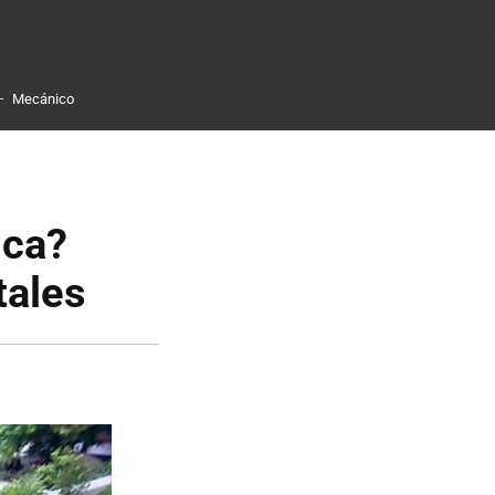
Mecánico
ica?
tales