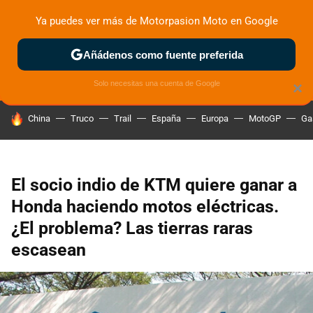
Ya puedes ver más de Motorpasion Moto en Google
ZONA DE PRUEBAS
DEPORTIVAS
MOTOS ELÉCTRICAS
Añádenos como fuente preferida
Solo necesitas una cuenta de Google
×
HOY SE HABLA DE
China
Truco
Trail
España
Europa
MotoGP
Ga
El socio indio de KTM quiere ganar a
Honda haciendo motos eléctricas.
¿El problema? Las tierras raras
escasean