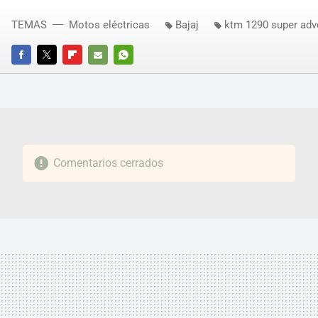
TEMAS
Motos eléctricas
Bajaj
ktm 1290 super adv
FACEBOOK
TWITTER
FLIPBOARD
E-
WHATSAPP
MAIL
Comentarios cerrados