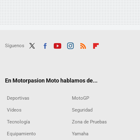
Síguenos
Twit
Fac
Yout
Inst
RSS
Flip
ter
ebo
ube
agra
boar
ok
m
d
En Motorpasion Moto hablamos de...
Deportivas
MotoGP
Vídeos
Seguridad
Tecnología
Zona de Pruebas
Equipamiento
Yamaha