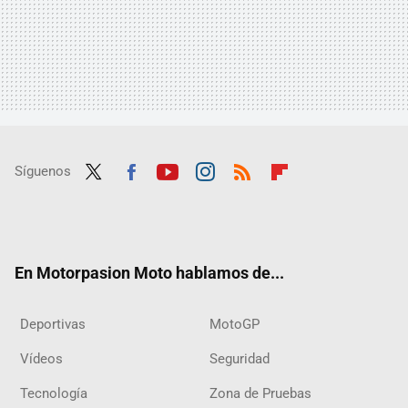
Síguenos
Twit
Fac
Yout
Inst
RSS
Flip
ter
ebo
ube
agra
boar
ok
m
d
En Motorpasion Moto hablamos de...
Deportivas
MotoGP
Vídeos
Seguridad
Tecnología
Zona de Pruebas