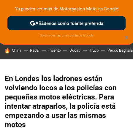
Ya puedes ver más de Motorpasion Moto en Google
ZONA DE PRUEBAS
DEPORTIVAS
MOTOS ELÉCTRICAS
Añádenos como fuente preferida
Solo necesitas una cuenta de Google
×
HOY SE HABLA DE
China
Radar
Invento
Ducati
Truco
Pecco Bagnaia
En Londes los ladrones están
volviendo locos a los policías con
pequeñas motos eléctricas. Para
intentar atraparlos, la policía está
empezando a usar las mismas
motos