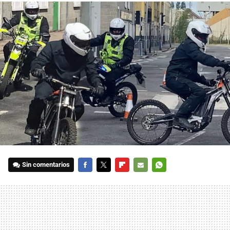
Sin comentarios
FACEBOOK
TWITTER
FLIPBOARD
E-
WHATSAPP
MAIL