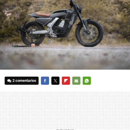
2 comentarios
FACEBOOK
TWITTER
FLIPBOARD
E-
WHATSAPP
MAIL