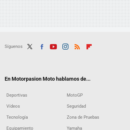
Síguenos
Twit
Fac
Yout
Inst
RSS
Flip
ter
ebo
ube
agra
boar
ok
m
d
En Motorpasion Moto hablamos de...
Deportivas
MotoGP
Vídeos
Seguridad
Tecnología
Zona de Pruebas
Equipamiento
Yamaha