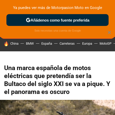
Ya puedes ver más de Motorpasion Moto en Google
ZONA DE PRUEBAS
DEPORTIVAS
MOTOS ELÉCTRICAS
Añádenos como fuente preferida
Solo necesitas una cuenta de Google
×
HOY SE HABLA DE
China
BMW
España
Carreteras
Europa
MotoGP
Una marca española de motos
eléctricas que pretendía ser la
Bultaco del siglo XXI se va a pique. Y
el panorama es oscuro