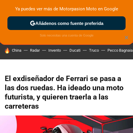
Ya puedes ver más de Motorpasion Moto en Google
MENÚ
NUEVO
Añádenos como fuente preferida
ZONA DE PRUEBAS
DEPORTIVAS
MOTOS ELÉCTRICAS
Solo necesitas una cuenta de Google
×
HOY SE HABLA DE
China
Radar
Invento
Ducati
Truco
Pecco Bagnaia
El exdiseñador de Ferrari se pasa a
las dos ruedas. Ha ideado una moto
futurista, y quieren traerla a las
carreteras