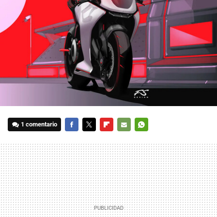
1 comentario
FACEBOOK
TWITTER
FLIPBOARD
E-
WHATSAPP
MAIL