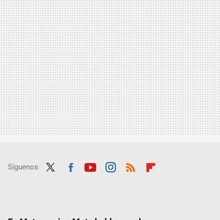
Síguenos
Twit
Fac
Yout
Inst
RSS
Flip
ter
ebo
ube
agra
boar
ok
m
d