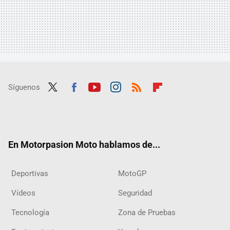
Síguenos
Twit
Fac
Yout
Inst
RSS
Flip
ter
ebo
ube
agra
boar
ok
m
d
En Motorpasion Moto hablamos de...
Deportivas
MotoGP
Vídeos
Seguridad
Tecnología
Zona de Pruebas