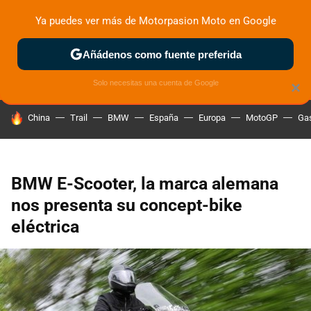
Ya puedes ver más de Motorpasion Moto en Google
ZONA DE PRUEBAS
DEPORTIVAS
MOTOS ELÉCTRICAS
Añádenos como fuente preferida
Solo necesitas una cuenta de Google
×
HOY SE HABLA DE
China
Trail
BMW
España
Europa
MotoGP
Gas
BMW E-Scooter, la marca alemana
nos presenta su concept-bike
eléctrica