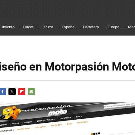
Invento
Ducati
Truco
España
Carretera
Europa
Mar
iseño en Motorpasión Mot
FACEBOOK
TWITTER
FLIPBOARD
E-
MAIL