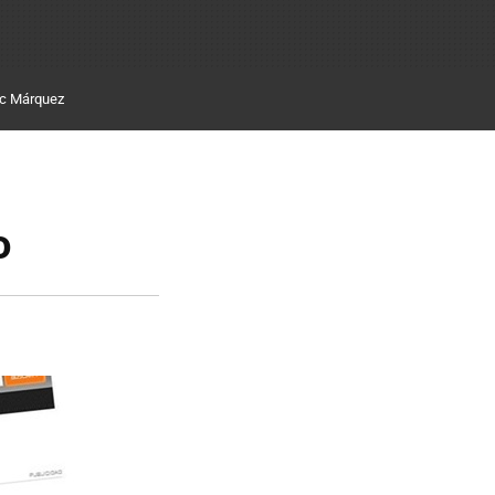
c Márquez
o