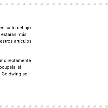
tes justo debajo
s estarán más
estros artículos
ar directamente
cupéis, si
a Goldwing se