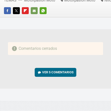
TEMAS
Motorpasión Moto
Motorpasión Moto
feli
FACEBOOK
TWITTER
FLIPBOARD
E-
WHATSAPP
MAIL
Comentarios cerrados
VER
5 COMENTARIOS