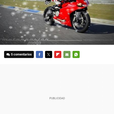
5 comentarios
FACEBOOK
TWITTER
FLIPBOARD
E-
WHATSAPP
MAIL