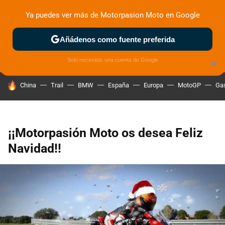
Ya puedes ver más de Motorpasion Moto en Google
ZONA DE PRUEBAS
DEPORTIVAS
MOTOS ELÉCTRICAS
Añádenos como fuente preferida
Solo necesitas una cuenta de Google
×
HOY SE HABLA DE
China
Trail
BMW
España
Europa
MotoGP
Gas
¡¡Motorpasión Moto os desea Feliz
Navidad!!