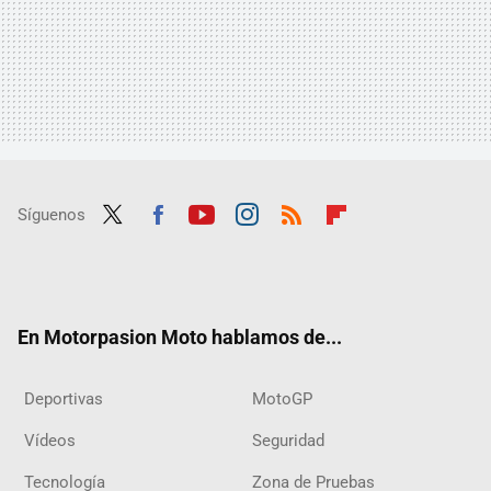
Síguenos
Twit
Fac
Yout
Inst
RSS
Flip
ter
ebo
ube
agra
boar
ok
m
d
En Motorpasion Moto hablamos de...
Deportivas
MotoGP
Vídeos
Seguridad
Tecnología
Zona de Pruebas