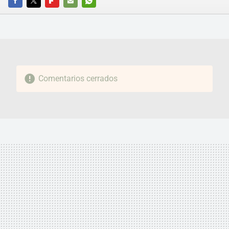
FACEBOOK
TWITTER
FLIPBOARD
E-
WHATSAPP
MAIL
Comentarios cerrados