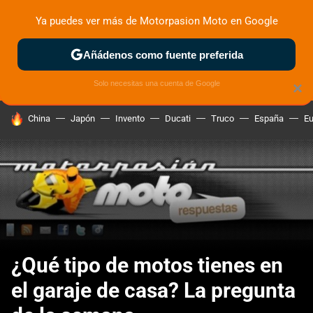
Ya puedes ver más de Motorpasion Moto en Google
ZONA DE PRUEBAS
DEPORTIVAS
MOTOS ELÉCTRICAS
Añádenos como fuente preferida
Solo necesitas una cuenta de Google
×
HOY SE HABLA DE
China
Japón
Invento
Ducati
Truco
España
Eu
¿Qué tipo de motos tienes en
el garaje de casa? La pregunta