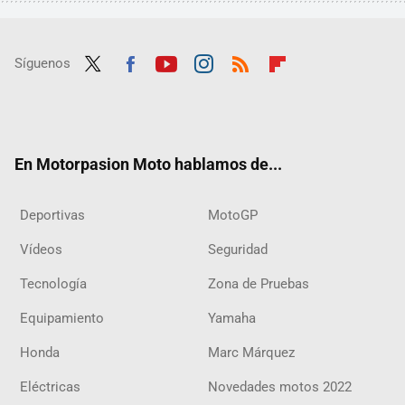
Síguenos
Twit
Fac
Yout
Inst
RSS
Flip
ter
ebo
ube
agra
boar
ok
m
d
En Motorpasion Moto hablamos de...
Deportivas
MotoGP
Vídeos
Seguridad
Tecnología
Zona de Pruebas
Equipamiento
Yamaha
Honda
Marc Márquez
Eléctricas
Novedades motos 2022