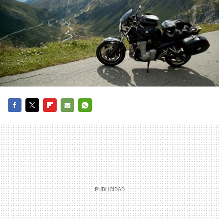
FACEBOOK
TWITTER
FLIPBOARD
E-
WHATSAPP
MAIL