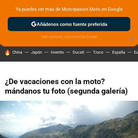
Ya puedes ver más de Motorpasion Moto en Google
ZONA DE PRUEBAS
DEPORTIVAS
MOTOS ELÉCTRICAS
Añádenos como fuente preferida
Solo necesitas una cuenta de Google
×
HOY SE HABLA DE
China
Japón
Invento
Ducati
Truco
España
Eu
¿De vacaciones con la moto?
mándanos tu foto (segunda galería)