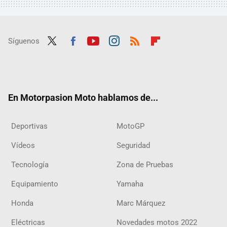
Síguenos
Twit
Fac
Yout
Inst
RSS
Flip
ter
ebo
ube
agra
boar
ok
m
d
En Motorpasion Moto hablamos de...
Deportivas
MotoGP
Vídeos
Seguridad
Tecnología
Zona de Pruebas
Equipamiento
Yamaha
Honda
Marc Márquez
Eléctricas
Novedades motos 2022