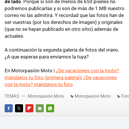
de lado
. Porque si son de menos de 650 pixeles no
podremos publicarlas y si son de más de 1 MB nuestro
correo no las admitirá. Y recordad que las fotos han de
ser vuestras (por los derechos de imagen) y originales
(que no se hayan publicado en otro sitio) además de
actuales.
A continuación la segunda galería de fotos del vrano.
¿A que esperas para enviarnos la tuya?
En Motorpasión Moto |
¿De vacaciones con la moto?
mándanos tu foto (primera galería)
;
¿De vacaciones
con la moto? mándanos tu foto
TEMAS
Motorpasión Moto
Motorpasión Moto
Fot
FACEBOOK
TWITTER
FLIPBOARD
E-
WHATSAPP
MAIL