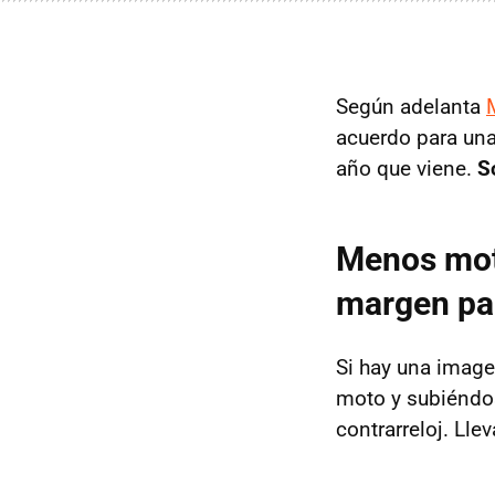
Según adelanta
acuerdo para una
año que viene.
S
Menos mot
margen pa
Si hay una image
moto y subiéndos
contrarreloj. Ll