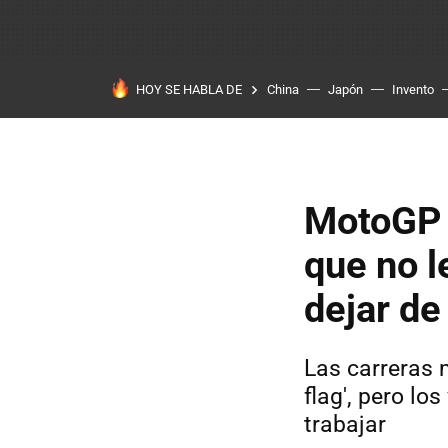
HOY SE HABLA DE
China
Japón
Invento
MotoGP 
que no l
dejar de
Las carreras 
flag', pero l
trabajar