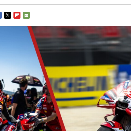
CEBOOK
TWITTER
FLIPBOARD
E-
MAIL