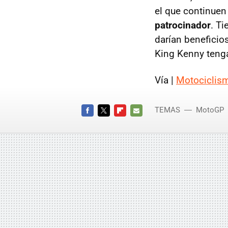
el que continuen
patrocinador
. T
darían beneficio
King Kenny tenga
Vía |
Motociclis
TEMAS
MotoGP
FACEBOOK
TWITTER
FLIPBOARD
E-
MAIL