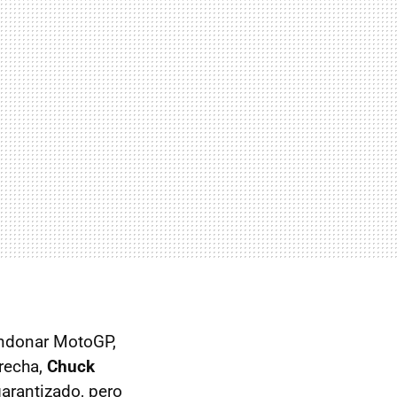
andonar MotoGP,
recha,
Chuck
garantizado, pero