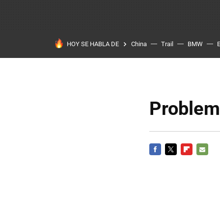
HOY SE HABLA DE
China
Trail
BMW
Problem
FACEBOOK
TWITTER
FLIPBOARD
E-
MAIL