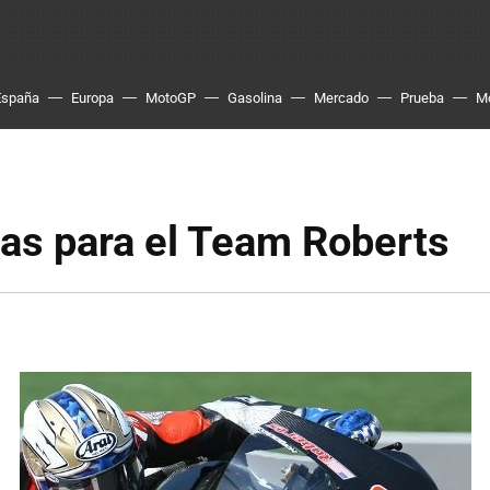
España
Europa
MotoGP
Gasolina
Mercado
Prueba
M
as para el Team Roberts