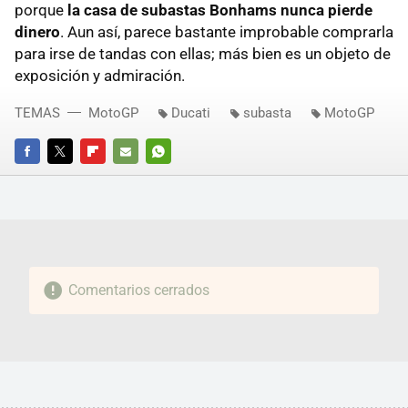
porque
la casa de subastas Bonhams nunca pierde
dinero
. Aun así, parece bastante improbable comprarla
para irse de tandas con ellas; más bien es un objeto de
exposición y admiración.
TEMAS
MotoGP
Ducati
subasta
MotoGP
FACEBOOK
TWITTER
FLIPBOARD
E-
WHATSAPP
MAIL
Comentarios cerrados