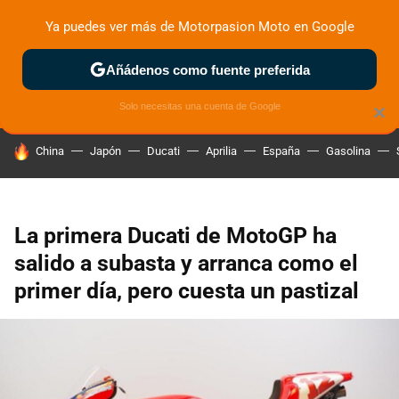
Ya puedes ver más de Motorpasion Moto en Google
ZONA DE PRUEBAS
DEPORTIVAS
MOTOS ELÉCTRICAS
Añádenos como fuente preferida
Solo necesitas una cuenta de Google
×
HOY SE HABLA DE
China
Japón
Ducati
Aprilia
España
Gasolina
La primera Ducati de MotoGP ha
salido a subasta y arranca como el
primer día, pero cuesta un pastizal