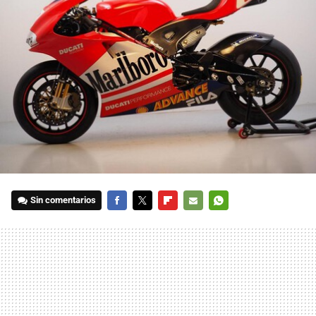
Sin comentarios
FACEBOOK
TWITTER
FLIPBOARD
E-
WHATSAPP
MAIL