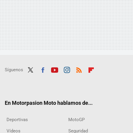
Síguenos
Twit
Fac
Yout
Inst
RSS
Flip
ter
ebo
ube
agra
boar
ok
m
d
En Motorpasion Moto hablamos de...
Deportivas
MotoGP
Vídeos
Seguridad