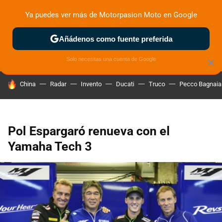
Ya puedes ver más de Motorpasion Moto en Google
ZONA DE PRUEBAS
DEPORTIVAS
MOTOS ELÉCTRICAS
Añádenos como fuente preferida
Solo necesitas una cuenta de Google
×
HOY SE HABLA DE
China
Radar
Invento
Ducati
Truco
Pecco Bagnaia
Pol Espargaró renueva con el
Yamaha Tech 3