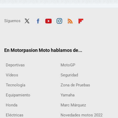
Síguenos
Twit
Fac
Yout
Inst
RSS
Flip
ter
ebo
ube
agra
boar
ok
m
d
En Motorpasion Moto hablamos de...
Deportivas
MotoGP
Vídeos
Seguridad
Tecnología
Zona de Pruebas
Equipamiento
Yamaha
Honda
Marc Márquez
Eléctricas
Novedades motos 2022