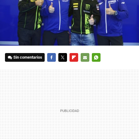
Sin comentarios
FACEBOOK
TWITTER
FLIPBOARD
E-
WHATSAPP
MAIL