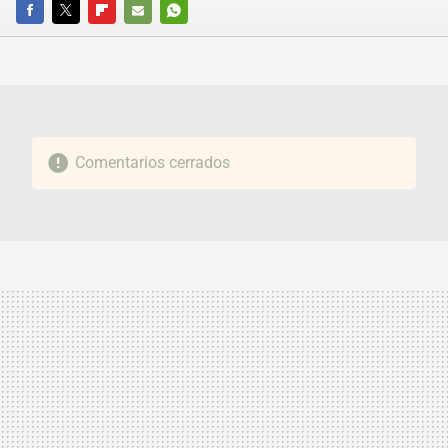
FACEBOOK
TWITTER
FLIPBOARD
E-
WHATSAPP
MAIL
Comentarios cerrados