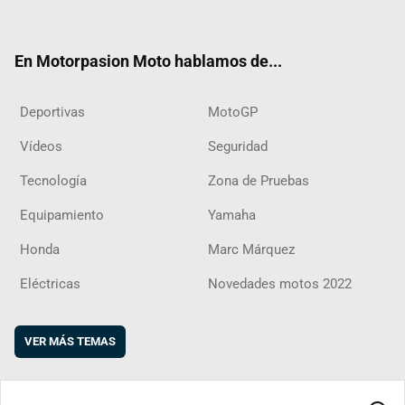
ter
ebo
ube
agra
boar
ok
m
d
En Motorpasion Moto hablamos de...
Deportivas
MotoGP
Vídeos
Seguridad
Tecnología
Zona de Pruebas
Equipamiento
Yamaha
Honda
Marc Márquez
Eléctricas
Novedades motos 2022
VER MÁS TEMAS