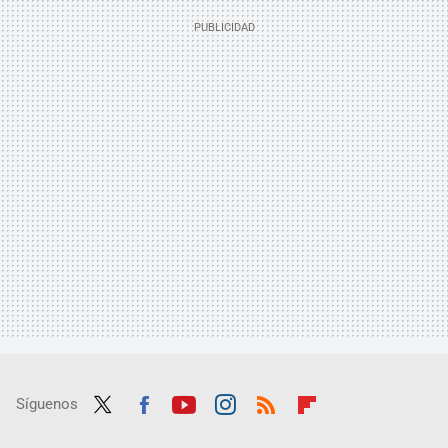
Síguenos
Twit
Fac
Yout
Inst
RSS
Flip