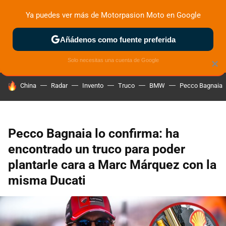
Ya puedes ver más de Motorpasion Moto en Google
ZONA DE PRUEBAS
DEPORTIVAS
MOTOS ELÉCTRICAS
Añádenos como fuente preferida
Solo necesitas una cuenta de Google
×
HOY SE HABLA DE
China
Radar
Invento
Truco
BMW
Pecco Bagnaia
Pecco Bagnaia lo confirma: ha
encontrado un truco para poder
plantarle cara a Marc Márquez con la
misma Ducati