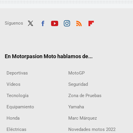
Síguenos
Twit
Fac
Yout
Inst
RSS
Flip
ter
ebo
ube
agra
boar
ok
m
d
En Motorpasion Moto hablamos de...
Deportivas
MotoGP
Vídeos
Seguridad
Tecnología
Zona de Pruebas
Equipamiento
Yamaha
Honda
Marc Márquez
Eléctricas
Novedades motos 2022