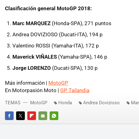
Clasificación general MotoGP 2018:
Marc MARQUEZ
(Honda-SPA), 271 puntos
Andrea DOVIZIOSO (Ducati-ITA), 194 p
Valentino ROSSI (Yamaha-ITA), 172 p
Maverick VIÑALES
(Yamaha-SPA), 146 p
Jorge LORENZO
(Ducati-SPA), 130 p
Más información |
MotoGP
En Motorpasión Moto |
GP Tailandia
TEMAS
MotoGP
Honda
Andrea Dovizioso
Mar
FACEBOOK
TWITTER
FLIPBOARD
E-
WHATSAPP
MAIL