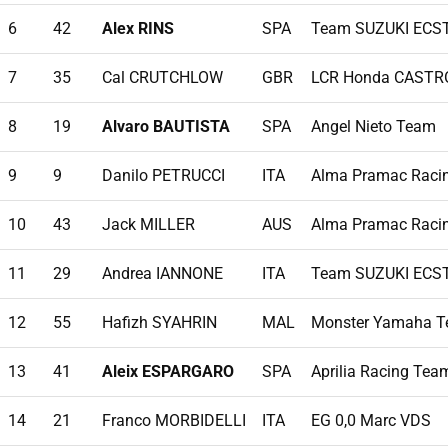
6
42
Alex RINS
SPA
Team SUZUKI ECS
7
35
Cal CRUTCHLOW
GBR
LCR Honda CASTR
8
19
Alvaro BAUTISTA
SPA
Angel Nieto Team
9
9
Danilo PETRUCCI
ITA
Alma Pramac Raci
10
43
Jack MILLER
AUS
Alma Pramac Raci
11
29
Andrea IANNONE
ITA
Team SUZUKI ECS
12
55
Hafizh SYAHRIN
MAL
Monster Yamaha T
13
41
Aleix ESPARGARO
SPA
Aprilia Racing Tea
14
21
Franco MORBIDELLI
ITA
EG 0,0 Marc VDS