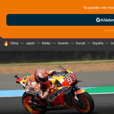
Ya puedes ver má
MENÚ
NUEVO
Añádeno
ZONA DE PRUEBAS
DEPORTIVAS
MOTOS ELÉCTRICAS
Solo ne
HOY SE HABLA DE
China
Japón
Radar
Invento
Ducati
España
Ca