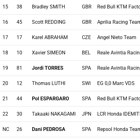
15
38
Bradley SMITH
GBR
Red Bull KTM Fact
16
45
Scott REDDING
GBR
Aprilia Racing Tea
17
17
Karel ABRAHAM
CZE
Angel Nieto Team
18
10
Xavier SIMEON
BEL
Reale Avintia Raci
19
81
Jordi TORRES
SPA
Reale Avintia Raci
20
12
Thomas LUTHI
SWI
EG 0,0 Marc VDS
21
44
Pol ESPARGARO
SPA
Red Bull KTM Fact
22
30
Takaaki NAKAGAMI
JPN
LCR Honda IDEMI
NC
26
Dani PEDROSA
SPA
Repsol Honda Tea