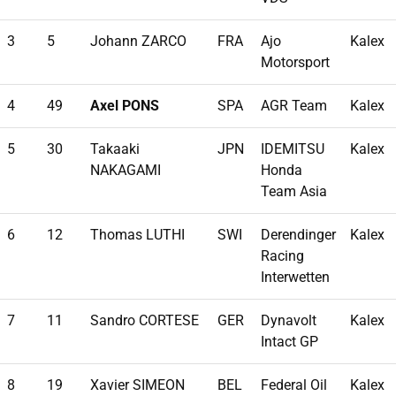
3
5
Johann ZARCO
FRA
Ajo
Kalex
Motorsport
4
49
Axel PONS
SPA
AGR Team
Kalex
5
30
Takaaki
JPN
IDEMITSU
Kalex
NAKAGAMI
Honda
Team Asia
6
12
Thomas LUTHI
SWI
Derendinger
Kalex
Racing
Interwetten
7
11
Sandro CORTESE
GER
Dynavolt
Kalex
Intact GP
8
19
Xavier SIMEON
BEL
Federal Oil
Kalex