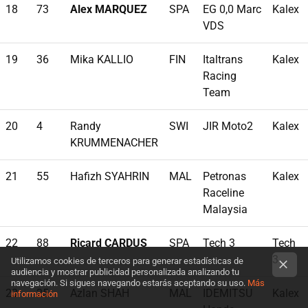
18
73
Alex MARQUEZ
SPA
EG 0,0 Marc
Kalex
VDS
19
36
Mika KALLIO
FIN
Italtrans
Kalex
Racing
Team
20
4
Randy
SWI
JIR Moto2
Kalex
KRUMMENACHER
21
55
Hafizh SYAHRIN
MAL
Petronas
Kalex
Raceline
Malaysia
22
88
Ricard CARDUS
SPA
Tech 3
Tech
3
Utilizamos cookies de terceros para generar estadísticas de
audiencia y mostrar publicidad personalizada analizando tu
navegación. Si sigues navegando estarás aceptando su uso.
Más
23
25
Azlan SHAH
MAL
IDEMITSU
Kalex
información