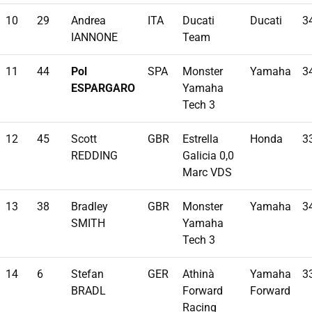
10
29
Andrea
ITA
Ducati
Ducati
3
IANNONE
Team
11
44
Pol
SPA
Monster
Yamaha
3
ESPARGARO
Yamaha
Tech 3
12
45
Scott
GBR
Estrella
Honda
3
REDDING
Galicia 0,0
Marc VDS
13
38
Bradley
GBR
Monster
Yamaha
3
SMITH
Yamaha
Tech 3
14
6
Stefan
GER
Athinà
Yamaha
3
BRADL
Forward
Forward
Racing