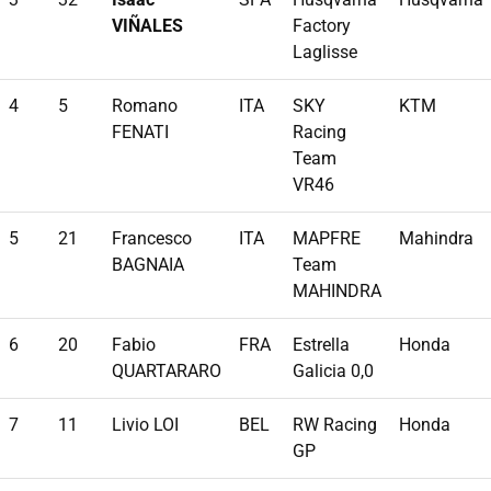
VIÑALES
Factory
Laglisse
4
5
Romano
ITA
SKY
KTM
FENATI
Racing
Team
VR46
5
21
Francesco
ITA
MAPFRE
Mahindra
BAGNAIA
Team
MAHINDRA
6
20
Fabio
FRA
Estrella
Honda
QUARTARARO
Galicia 0,0
7
11
Livio LOI
BEL
RW Racing
Honda
GP