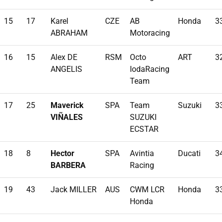
15
17
Karel
CZE
AB
Honda
3
ABRAHAM
Motoracing
16
15
Alex DE
RSM
Octo
ART
3
ANGELIS
IodaRacing
Team
17
25
Maverick
SPA
Team
Suzuki
3
VIÑALES
SUZUKI
ECSTAR
18
8
Hector
SPA
Avintia
Ducati
3
BARBERA
Racing
19
43
Jack MILLER
AUS
CWM LCR
Honda
3
Honda