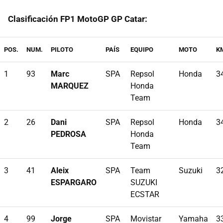
Clasificación FP1 MotoGP GP Catar:
POS.
NUM.
PILOTO
PAÍS
EQUIPO
MOTO
K
1
93
Marc
SPA
Repsol
Honda
3
MARQUEZ
Honda
Team
2
26
Dani
SPA
Repsol
Honda
3
PEDROSA
Honda
Team
3
41
Aleix
SPA
Team
Suzuki
3
ESPARGARO
SUZUKI
ECSTAR
4
99
Jorge
SPA
Movistar
Yamaha
3