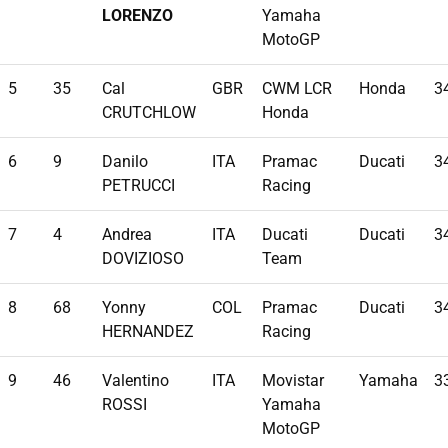
LORENZO
Yamaha
MotoGP
5
35
Cal
GBR
CWM LCR
Honda
3
CRUTCHLOW
Honda
6
9
Danilo
ITA
Pramac
Ducati
3
PETRUCCI
Racing
7
4
Andrea
ITA
Ducati
Ducati
3
DOVIZIOSO
Team
8
68
Yonny
COL
Pramac
Ducati
3
HERNANDEZ
Racing
9
46
Valentino
ITA
Movistar
Yamaha
3
ROSSI
Yamaha
MotoGP