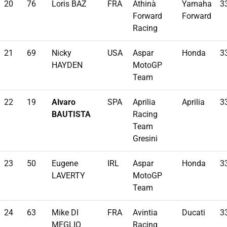
20
76
Loris BAZ
FRA
Athinà
Yamaha
3
Forward
Forward
Racing
21
69
Nicky
USA
Aspar
Honda
3
HAYDEN
MotoGP
Team
22
19
Alvaro
SPA
Aprilia
Aprilia
3
BAUTISTA
Racing
Team
Gresini
23
50
Eugene
IRL
Aspar
Honda
3
LAVERTY
MotoGP
Team
24
63
Mike DI
FRA
Avintia
Ducati
3
MEGLIO
Racing