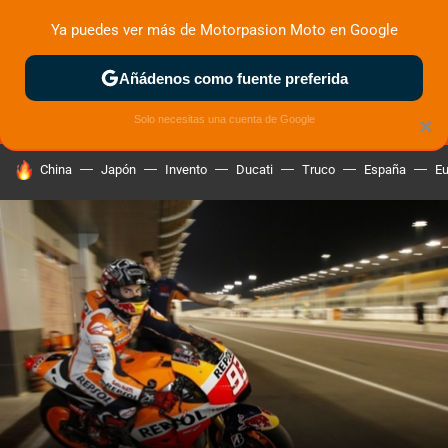
Ya puedes ver más de Motorpasion Moto en Google
MENÚ
NUEVO
Añádenos como fuente preferida
ZONA DE PRUEBAS
DEPORTIVAS
MOTOS ELÉCTRICAS
Solo necesitas una cuenta de Google
×
HOY SE HABLA DE
China
Japón
Invento
Ducati
Truco
España
Eu