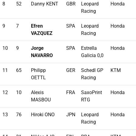
8
52
Danny KENT
GBR
Leopard
Honda
Racing
9
7
Efren
SPA
Leopard
Honda
VAZQUEZ
Racing
10
9
Jorge
SPA
Estrella
Honda
NAVARRO
Galicia 0,0
11
65
Philipp
GER
Schedl GP
KTM
OETTL
Racing
12
10
Alexis
FRA
SaxoPrint
Honda
MASBOU
RTG
13
76
Hiroki ONO
JPN
Leopard
Honda
Racing