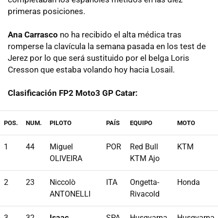
primeras posiciones.
Ana Carrasco
no ha recibido el alta médica tras
romperse la clavícula la semana pasada en los test de
Jerez por lo que será sustituido por el belga Loris
Cresson que estaba volando hoy hacia Losail.
Clasificación FP2 Moto3 GP Catar:
POS.
NUM.
PILOTO
PAÍS
EQUIPO
MOTO
1
44
Miguel
POR
Red Bull
KTM
OLIVEIRA
KTM Ajo
2
23
Niccolò
ITA
Ongetta-
Honda
ANTONELLI
Rivacold
3
32
Isaac
SPA
Husqvarna
Husqvarna