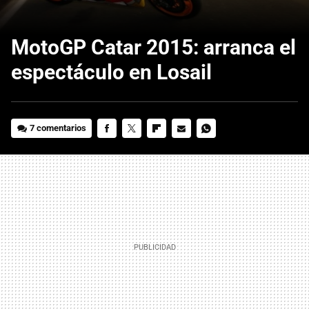
MotoGP Catar 2015: arranca el
espectáculo en Losail
7 comentarios
FACEBOOK
TWITTER
FLIPBOARD
E-
WHATSAPP
MAIL