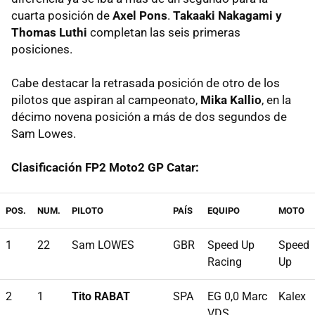
cuarta posición de
Axel Pons
.
Takaaki Nakagami y
Thomas Luthi
completan las seis primeras
posiciones.
Cabe destacar la retrasada posición de otro de los
pilotos que aspiran al campeonato,
Mika Kallio
, en la
décimo novena posición a más de dos segundos de
Sam Lowes.
Clasificación FP2 Moto2 GP Catar:
POS.
NUM.
PILOTO
PAÍS
EQUIPO
MOTO
1
22
Sam LOWES
GBR
Speed Up
Speed
Racing
Up
2
1
Tito RABAT
SPA
EG 0,0 Marc
Kalex
VDS