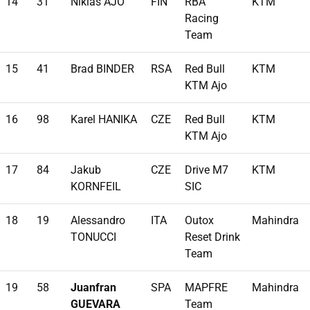
14
31
Niklas AJO
FIN
RBA
KTM
Racing
Team
15
41
Brad BINDER
RSA
Red Bull
KTM
KTM Ajo
16
98
Karel HANIKA
CZE
Red Bull
KTM
KTM Ajo
17
84
Jakub
CZE
Drive M7
KTM
KORNFEIL
SIC
18
19
Alessandro
ITA
Outox
Mahindra
TONUCCI
Reset Drink
Team
19
58
Juanfran
SPA
MAPFRE
Mahindra
GUEVARA
Team