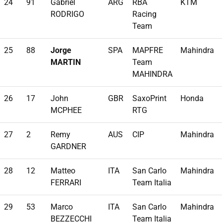
24
91
Gabriel
ARG
RBA
KTM
RODRIGO
Racing
Team
25
88
Jorge
SPA
MAPFRE
Mahindra
MARTIN
Team
MAHINDRA
26
17
John
GBR
SaxoPrint
Honda
MCPHEE
RTG
27
2
Remy
AUS
CIP
Mahindra
GARDNER
28
12
Matteo
ITA
San Carlo
Mahindra
FERRARI
Team Italia
29
53
Marco
ITA
San Carlo
Mahindra
BEZZECCHI
Team Italia